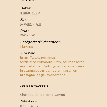
Début :
11 août 2020
Fin :
14 août 2020
Prix :
10€ à 15€
Catégorie d’Évènement:
Marchés
Site Web :
https://www.medieval-
fortlalatte.com/aout?utm_source=sortir-
en-bretagne.fr&utm_medium=sortir-en-
bretagne&utm_campaign=sortir-en-
bretagne-page-evenement
Organisateur
Château de la Roche Goyon
Téléphone :
02 96 41 57 11