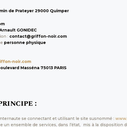
min de Prateyer 29000 Quimper
com
Arnault GONIDEC
ion :
contact@griffon-noir.com
ne
personne physique
iffon-noir.com
boulevard Masséna 75013 PARIS
principe :
 internaute se connectant et utilisant le site susnommé :
www.g
 un ensemble de services, dans l’état, mis à la disposition des