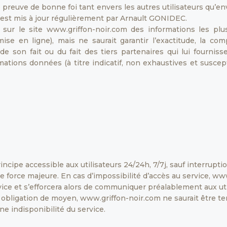
re preuve de bonne foi tant envers les autres utilisateurs qu’
 est mis à jour régulièrement par Arnault GONIDEC.
 sur le site www.griffon-noir.com des informations les plu
se en ligne), mais ne saurait garantir l’exactitude, la com
t de son fait ou du fait des tiers partenaires qui lui fourni
ormations données (à titre indicatif, non exhaustives et susce
incipe accessible aux utilisateurs 24/24h, 7/7j, sauf interrup
force majeure. En cas d’impossibilité d’accès au service, www
vice et s’efforcera alors de communiquer préalablement aux uti
e obligation de moyen, www.griffon-noir.com ne saurait être 
une indisponibilité du service.