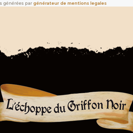
s générées par
générateur de mentions legales