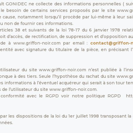
ult GONIDEC ne collecte des informations personnelles ( suivan
r le besoin de certains services proposés par le site www.gri
ause, notamment lorsqu’il procède par lui-même à leur saisie.
ou non de fournir ces informations.
cles 38 et suivants de la loi 78-17 du 6 janvier 1978 relativ
droit d’accès, de rectification, de suppression et d’oppositio
nde à www.griffon-noir.com par email :
contact@griffon-n
ntité avec signature du titulaire de la pièce, en précisant l’
ilisateur du site www.griffon-noir.com n’est publiée à l’insu 
que à des tiers. Seule l’hypothèse du rachat du site www.gri
s informations à l’éventuel acquéreur qui serait à son tour te
 de l’utilisateur du site www.griffon-noir.com.
 conformité avec le RGPD voir notre politique RGPD https:
les dispositions de la loi du 1er juillet 1998 transposant la 
nnées.