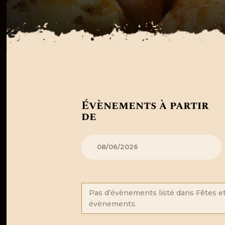
R
R
Évènements à partir
de
e
e
c
c
h
h
e
Pas d’évènements listé dans Fêtes et 
r
e
évènements.
c