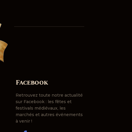
è
n
e
m
e
n
t
Facebook
Retrouvez toute notre actualité
sur Facebook : les fêtes et
festivals médiévaux, les
marchés et autres événements
à venir !