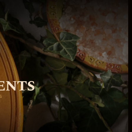
ents
S